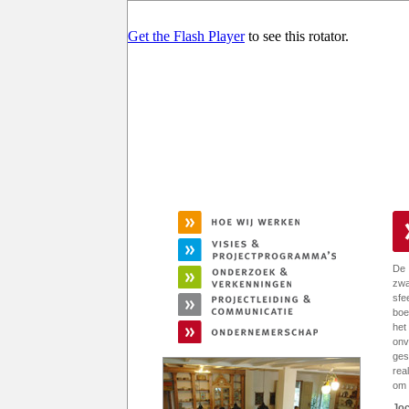
Get the Flash Player
to see this rotator.
De 
zwa
sfe
boe
he
onv
ges
rea
om 
Jo