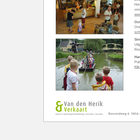
He
ver
www
Ou
Ont
sch
Str
Uit
Rea
Han
Pub
Kli